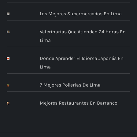
n
Los Mejores Supermercados En Lima
t
Veterinarias Que Atienden 24 Horas En
r
Lima
a
Donde Aprender El Idioma Japonés En
d
Lima
a
7 Mejores Pollerías De Lima
s
Mejores Restaurantes En Barranco