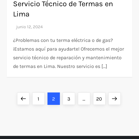
Servicio Técnico de Termas en
Lima
¿Problemas con tu terma eléctrica o de gas?
¡Estamos aquí para ayudarte! Ofrecemos el mejor
servicio técnico de reparación y mantenimiento
de termas en Lima. Nuestro servicio es […]
P
Página
Página
Página
Página
Página
Siguiente
1
2
3
…
20
a
anterior
página
g