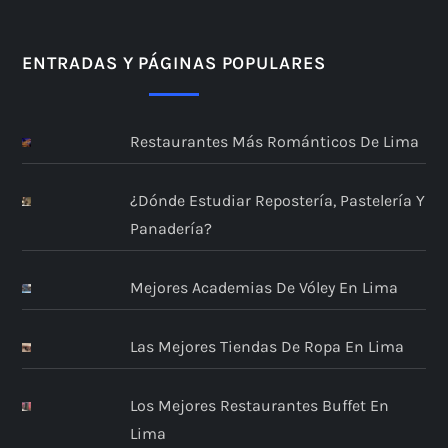
i
n
ENTRADAS Y PÁGINAS POPULARES
a
Restaurantes Más Románticos De Lima
c
i
¿Dónde Estudiar Repostería, Pastelería Y
Panadería?
ó
n
Mejores Academias De Vóley En Lima
d
Las Mejores Tiendas De Ropa En Lima
e
Los Mejores Restaurantes Buffet En
e
Lima