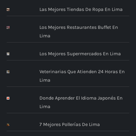
d
Las Mejores Tiendas De Ropa En Lima
e
Los Mejores Restaurantes Buffet En
e
Lima
n
Los Mejores Supermercados En Lima
t
Veterinarias Que Atienden 24 Horas En
r
Lima
a
Donde Aprender El Idioma Japonés En
d
Lima
a
7 Mejores Pollerías De Lima