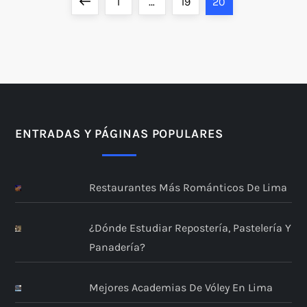
P
Página
Página
Página
Página
1
…
19
20
a
anterior
g
i
n
ENTRADAS Y PÁGINAS POPULARES
a
Restaurantes Más Románticos De Lima
c
i
¿Dónde Estudiar Repostería, Pastelería Y
Panadería?
ó
n
Mejores Academias De Vóley En Lima