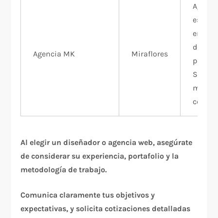
Agenci
especi
en dis
desarro
Agencia MK
Miraflores
página
SEO, S
market
conten
Al elegir un diseñador o agencia web, asegúrate
de considerar su experiencia, portafolio y la
metodología de trabajo.
Comunica claramente tus objetivos y
expectativas, y solicita cotizaciones detalladas