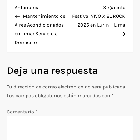
N
Entrada
Siguie
Anteriores
Siguiente
anterior
entra
Mantenimiento de
Festival VIVO X EL ROCK
a
Aires Acondicionados
2025 en Lurin – Lima
en Lima: Servicio a
v
Domicilio
e
g
Deja una respuesta
a
Tu dirección de correo electrónico no será publicada.
c
Los campos obligatorios están marcados con
*
i
Comentario
*
ó