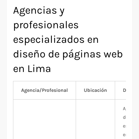
Agencias y
profesionales
especializados en
diseño de páginas web
en Lima
Agencia/Profesional
Ubicación
Descri
Agenci
digital
especi
en dis