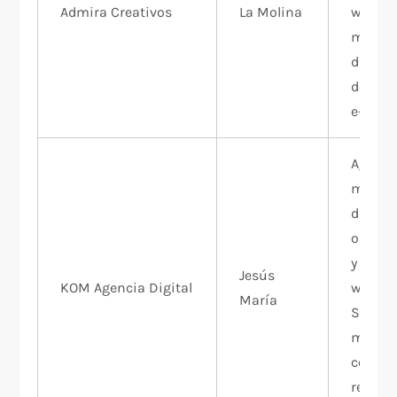
Admira Creativos
La Molina
web,
market
digital 
desarro
e-comm
Agenci
market
digital
ofrece
y desar
Jesús
KOM Agencia Digital
web, S
María
SEM,
market
conten
redes