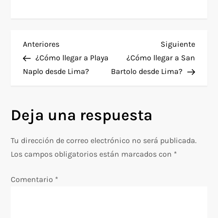
N
Entrada
Siguie
Anteriores
Siguiente
anterior
entra
¿Cómo llegar a Playa
¿Cómo llegar a San
a
Naplo desde Lima?
Bartolo desde Lima?
v
Deja una respuesta
e
g
Tu dirección de correo electrónico no será publicada.
Los campos obligatorios están marcados con
*
a
Comentario
*
c
i