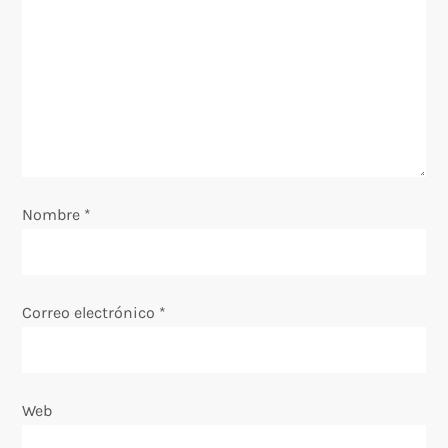
ó
n
d
e
e
Nombre
*
n
t
Correo electrónico
*
r
a
Web