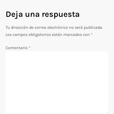
e
Deja una respuesta
g
Tu dirección de correo electrónico no será publicada.
a
Los campos obligatorios están marcados con
*
c
Comentario
*
i
ó
n
d
e