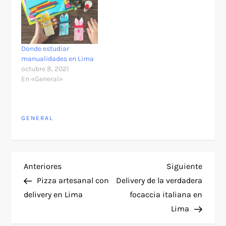
Donde estudiar
manualidades en Lima
octubre 8, 2021
En «General»
GENERAL
N
Entrada
Siguie
Anteriores
Siguiente
anterior
entra
Pizza artesanal con
Delivery de la verdadera
a
delivery en Lima
focaccia italiana en
Lima
v