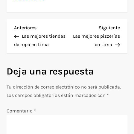
N
Entrada
Siguie
Anteriores
Siguiente
anterior
entra
Las mejores tiendas
Las mejores pizzerías
a
de ropa en Lima
en Lima
v
Deja una respuesta
e
g
Tu dirección de correo electrónico no será publicada.
Los campos obligatorios están marcados con
*
a
Comentario
*
c
i