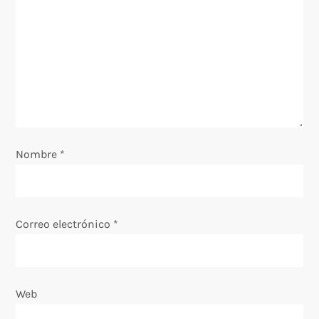
ó
n
d
e
e
Nombre
*
n
t
Correo electrónico
*
r
a
Web