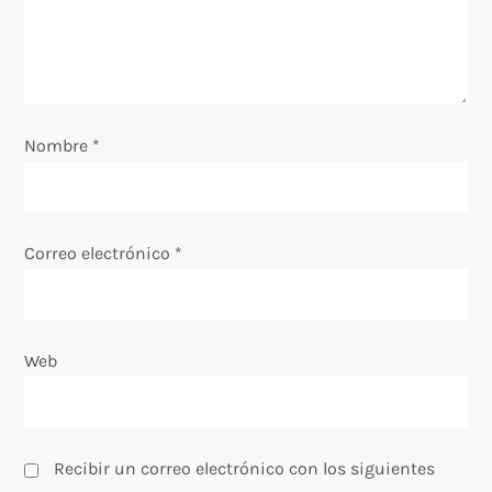
d
e
e
Nombre
*
n
t
Correo electrónico
*
r
a
Web
d
a
s
Recibir un correo electrónico con los siguientes