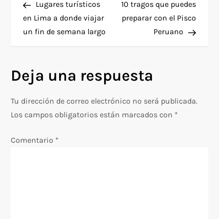
anterior
entra
Lugares turísticos
10 tragos que puedes
a
en Lima a donde viajar
preparar con el Pisco
un fin de semana largo
Peruano
v
e
Deja una respuesta
g
Tu dirección de correo electrónico no será publicada.
a
Los campos obligatorios están marcados con
*
c
Comentario
*
i
ó
n