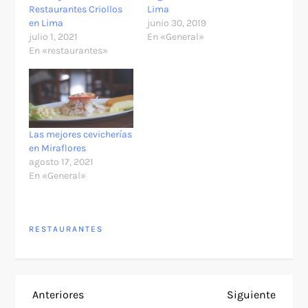
Restaurantes Criollos
Lima
en Lima
junio 30, 2019
julio 1, 2021
En «General»
En «restaurantes»
Las mejores cevicherías
en Miraflores
agosto 17, 2021
En «General»
RESTAURANTES
N
Entrada
Siguie
Anteriores
Siguiente