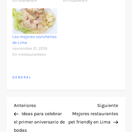
En «General»
En «General»
Las mejores cevicherías
de Lima
noviembre 21, 2019
En «restaurantes»
GENERAL
N
Entrada
Siguie
Anteriores
Siguiente
anterior
entra
Ideas para celebrar
Mejores restaurantes
a
el primer aniversario de
pet friendly en Lima
bodas