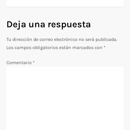
v
e
Deja una respuesta
g
Tu dirección de correo electrónico no será publicada.
a
Los campos obligatorios están marcados con
*
c
Comentario
*
i
ó
n
d
e