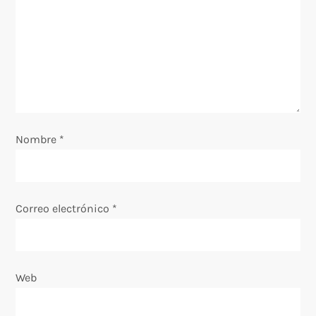
n
d
e
e
Nombre
*
n
t
Correo electrónico
*
r
a
Web
d