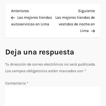
N
Entrada
Siguie
Anteriores
Siguiente
anterior
entra
Las mejores tiendas
Las mejores tiendas de
a
autoservicios en Lima
vestidos de noche en
Lima
v
e
Deja una respuesta
g
Tu dirección de correo electrónico no será publicada.
a
Los campos obligatorios están marcados con
*
c
Comentario
*
i
ó