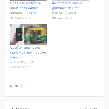
Una Lima sin tráfico,
Mejores Escuelas de
soluciones viables
gimnasia en Lima
octubre 30, 2023
marzo 26, 2023
En «General»
En «General»
UberTuk: Una nueva
opción de movilidad en
Lima
marzo 12, 2024
En «General»
GENERAL
Entrada
Siguie