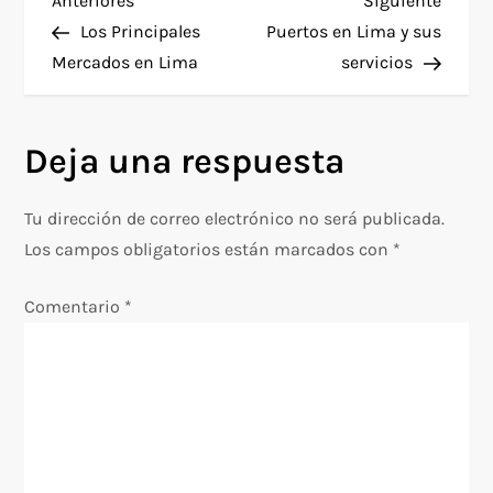
N
Anteriores
Siguiente
anterior
entra
Los Principales
Puertos en Lima y sus
a
Mercados en Lima
servicios
v
Deja una respuesta
e
g
Tu dirección de correo electrónico no será publicada.
Los campos obligatorios están marcados con
*
a
Comentario
*
c
i
ó
n