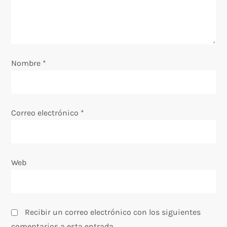
d
e
e
Nombre
*
n
t
Correo electrónico
*
r
a
Web
d
a
Recibir un correo electrónico con los siguientes
comentarios a esta entrada.