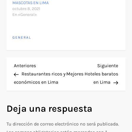
MASCOTAS EN LIMA
octubre 8, 2021
En «General»
GENERAL
N
Entrada
Siguie
Anteriores
Siguiente
anterior
entra
Restaurantes ricos y
Mejores Hoteles baratos
a
económicos en Lima
en Lima
v
Deja una respuesta
e
g
Tu dirección de correo electrónico no será publicada.