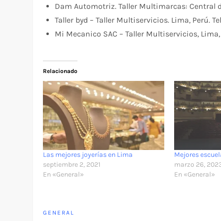
Dam Automotriz. Taller Multimarcas: Central d
Taller byd – Taller Multiservicios. Lima, Perú. 
Mi Mecanico SAC – Taller Multiservicios, Lima, 
Relacionado
Las mejores joyerías en Lima
Mejores escuel
septiembre 2, 2021
marzo 26, 202
En «General»
En «General»
GENERAL