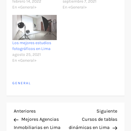
febrero 14, 2022
septiembre 7, 2021
En «General»
En «General»
Los mejores estudios
fotográficos en Lima
agosto 25, 2021
En «General»
GENERAL
N
Entrada
Siguie
Anteriores
Siguiente
anterior
entra
Mejores Agencias
Cursos de tablas
a
Inmobiliarias en Lima
dinámicas en Lima