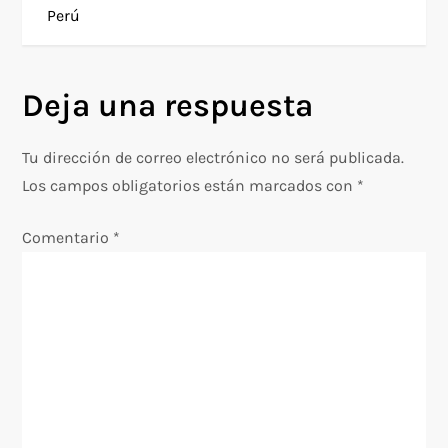
Perú
v
e
Deja una respuesta
g
Tu dirección de correo electrónico no será publicada.
a
Los campos obligatorios están marcados con
*
c
Comentario
*
i
ó
n
d