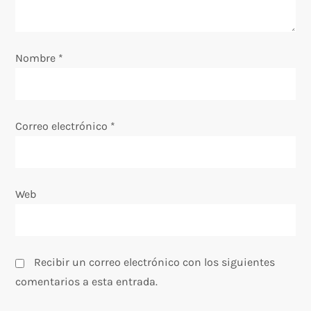
e
e
Nombre
*
n
t
Correo electrónico
*
r
a
Web
d
a
s
Recibir un correo electrónico con los siguientes
comentarios a esta entrada.