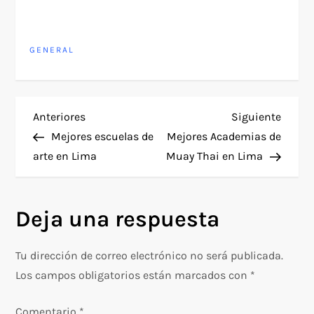
GENERAL
N
Entrada
Siguie
Anteriores
Siguiente
anterior
entra
Mejores escuelas de
Mejores Academias de
a
arte en Lima
Muay Thai en Lima
v
Deja una respuesta
e
g
Tu dirección de correo electrónico no será publicada.
Los campos obligatorios están marcados con
*
a
Comentario
*