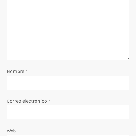
ó
n
d
e
e
Nombre
*
n
t
Correo electrónico
*
r
a
Web