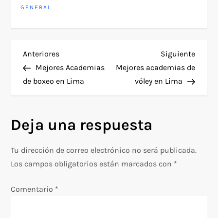
GENERAL
N
Entrada
Siguie
Anteriores
Siguiente
anterior
entra
Mejores Academias
Mejores academias de
a
de boxeo en Lima
vóley en Lima
v
Deja una respuesta
e
g
Tu dirección de correo electrónico no será publicada.
Los campos obligatorios están marcados con
*
a
Comentario
*
c
i