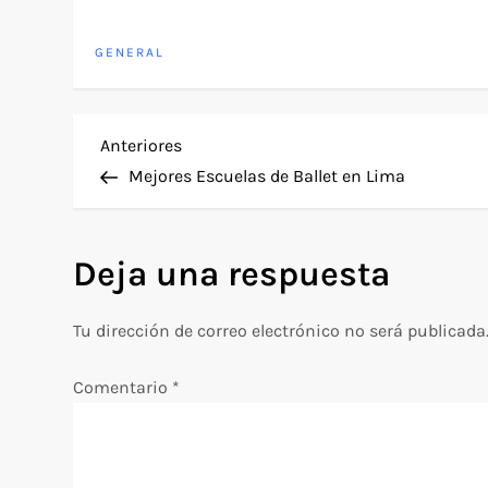
GENERAL
N
Entrada
Anteriores
anterior
Mejores Escuelas de Ballet en Lima
a
v
Deja una respuesta
e
Tu dirección de correo electrónico no será publicada
g
Comentario
*
a
c