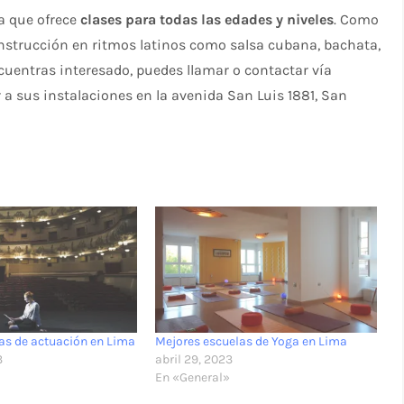
ya que ofrece
clases para todas las edades y niveles
. Como
instrucción en ritmos latinos como salsa cubana, bachata,
ncuentras interesado, puedes llamar o contactar vía
 a sus instalaciones en la avenida San Luis 1881, San
as de actuación en Lima
Mejores escuelas de Yoga en Lima
3
abril 29, 2023
En «General»