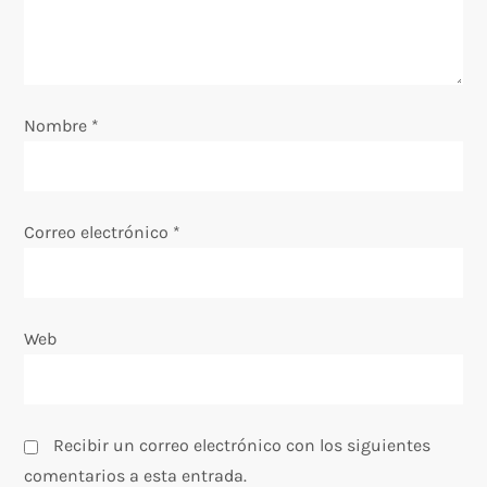
e
e
Nombre
*
n
t
Correo electrónico
*
r
a
Web
d
a
s
Recibir un correo electrónico con los siguientes
comentarios a esta entrada.