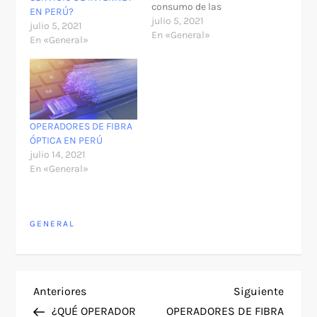
consumo de las
EN PERÚ?
personas. Esto quiere
julio 5, 2021
julio 5, 2021
decir que además de las
En «General»
En «General»
medidas de internet
inalámbrico tales como
el wifi, también
encontramos internet a
través de operadores de
fibra óptica, los cuales
OPERADORES DE FIBRA
no han otorgado…
ÓPTICA EN PERÚ
julio 14, 2021
En «General»
GENERAL
N
Entrada
Siguie
Anteriores
Siguiente
anterior
entra
¿QUÉ OPERADOR
OPERADORES DE FIBRA