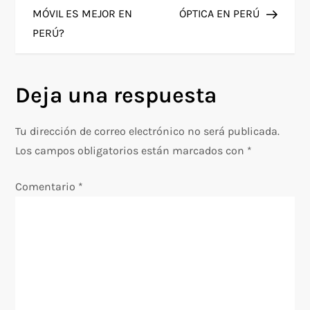
a
MÓVIL ES MEJOR EN
ÓPTICA EN PERÚ
PERÚ?
v
e
Deja una respuesta
g
Tu dirección de correo electrónico no será publicada.
a
Los campos obligatorios están marcados con
*
c
Comentario
*
i
ó
n
d