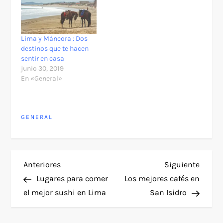
Lima y Máncora : Dos
destinos que te hacen
sentir en casa
junio 30, 2019
En «General»
GENERAL
N
Entrada
Siguie
Anteriores
Siguiente
anterior
entra
Lugares para comer
Los mejores cafés en
a
el mejor sushi en Lima
San Isidro
v