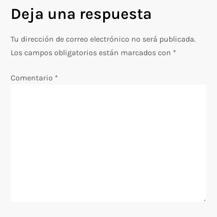
Deja una respuesta
e
g
Tu dirección de correo electrónico no será publicada.
Los campos obligatorios están marcados con
*
a
Comentario
*
c
i
ó
n
d
e