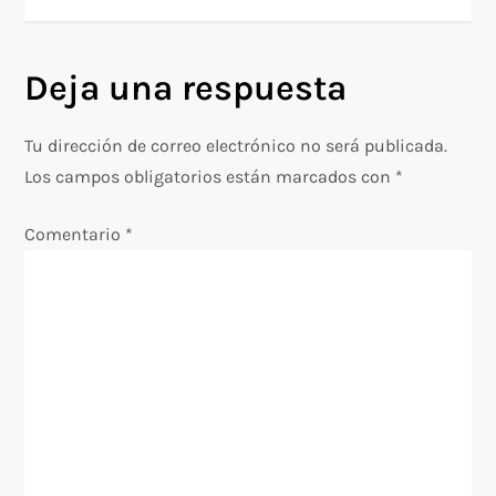
v
e
Deja una respuesta
g
Tu dirección de correo electrónico no será publicada.
a
Los campos obligatorios están marcados con
*
c
Comentario
*
i
ó
n
d
e