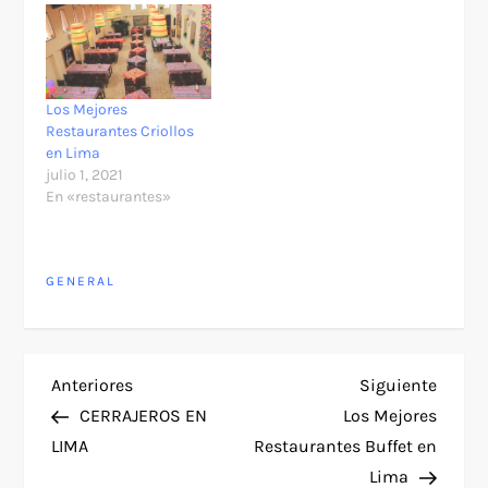
Los Mejores
Restaurantes Criollos
en Lima
julio 1, 2021
En «restaurantes»
GENERAL
N
Entrada
Siguie
Anteriores
Siguiente
anterior
entra
CERRAJEROS EN
Los Mejores
a
LIMA
Restaurantes Buffet en
Lima