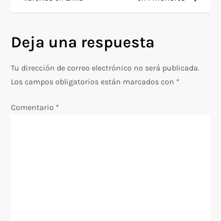
v
Deja una respuesta
e
g
Tu dirección de correo electrónico no será publicada.
Los campos obligatorios están marcados con
*
a
Comentario
*
c
i
ó
n
d