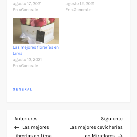
agosto 17, 2021
agosto 12, 2021
En «General»
En «General»
Las mejores florerías en
Lima
agosto 12, 2021
En «General»
GENERAL
N
Entrada
Siguie
Anteriores
Siguiente
anterior
entra
Las mejores
Las mejores cevicherías
a
librerías en Lima
en Miraflores