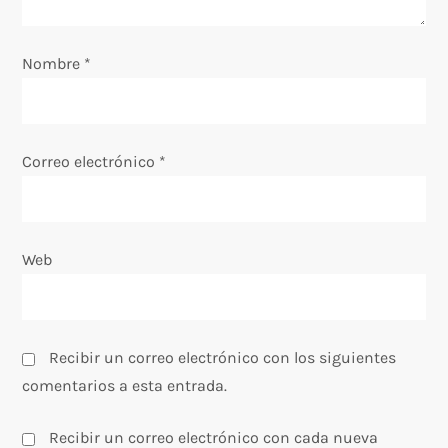
e
e
Nombre
*
n
t
Correo electrónico
*
r
a
Web
d
a
Recibir un correo electrónico con los siguientes
s
comentarios a esta entrada.
Recibir un correo electrónico con cada nueva