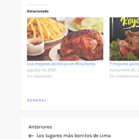
Relacionado
Las mejores pollerías en Miraflores
7 mejores poll
agosto 16, 2021
noviembre 21, 
En «General»
En «restauran
GENERAL
N
Entrada
Anteriores
anterior
Los lugares más bonitos de Lima