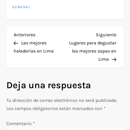
GENERAL
N
Entrada
Siguie
Anteriores
Siguiente
anterior
entra
Las mejores
Lugares para degustar
a
heladerías en Lima
las mejores sopas en
Lima
v
e
Deja una respuesta
g
Tu dirección de correo electrónico no será publicada.
a
Los campos obligatorios están marcados con
*
c
Comentario
*