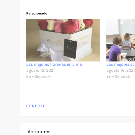
Relacionado
Las mejores florerías en Lima
Las mejores a
agosto 12, 2021
agosto 16, 202
En «General»
En «General»
GENERAL
N
Entrada
Anteriores