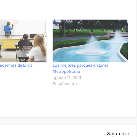
cademias de Lima
Los mejores parques en Lima
1
Metropolitana
agosto 17, 2021
En «General»
Sig
Siguiente