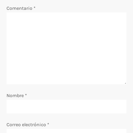
Comentario
*
c
i
ó
n
d
e
e
Nombre
*
n
t
Correo electrónico
*