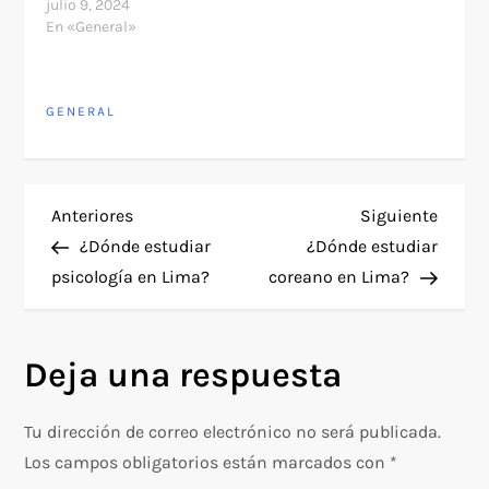
julio 9, 2024
En «General»
GENERAL
N
Entrada
Siguie
Anteriores
Siguiente
anterior
entra
¿Dónde estudiar
¿Dónde estudiar
a
psicología en Lima?
coreano en Lima?
v
Deja una respuesta
e
g
Tu dirección de correo electrónico no será publicada.
Los campos obligatorios están marcados con
*
a