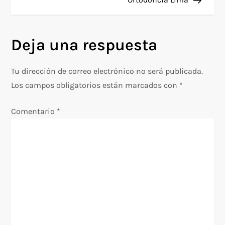
v
e
Deja una respuesta
g
Tu dirección de correo electrónico no será publicada.
a
Los campos obligatorios están marcados con
*
c
Comentario
*
i
ó
n
d
e