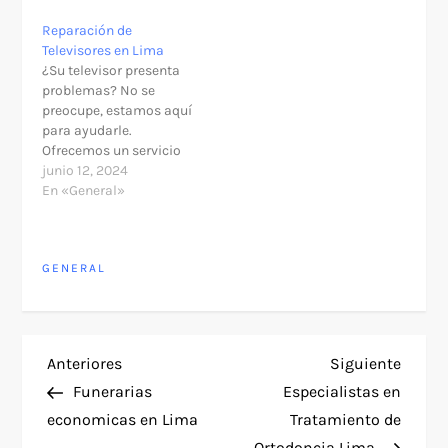
Reparación de
Televisores en Lima
¿Su televisor presenta
problemas? No se
preocupe, estamos aquí
para ayudarle.
Ofrecemos un servicio
especializado y
junio 12, 2024
conveniente de
En «General»
reparación de
televisores en Lima y
Callao, con técnicos
GENERAL
expertos disponibles a
domicilio para
solucionar cualquier
inconveniente con su
Smart TV. Servicios que
N
Entrada
Siguie
Anteriores
Siguiente
ofrecemos: Reparación
anterior
entra
de televisores que no
Funerarias
Especialistas en
a
encienden o solo…
economicas en Lima
Tratamiento de
Ortodoncia Lima